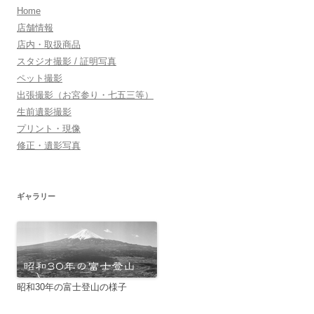
Home
店舗情報
店内・取扱商品
スタジオ撮影 / 証明写真
ペット撮影
出張撮影（お宮参り・七五三等）
生前遺影撮影
プリント・現像
修正・遺影写真
ギャラリー
昭和30年の富士登山の様子