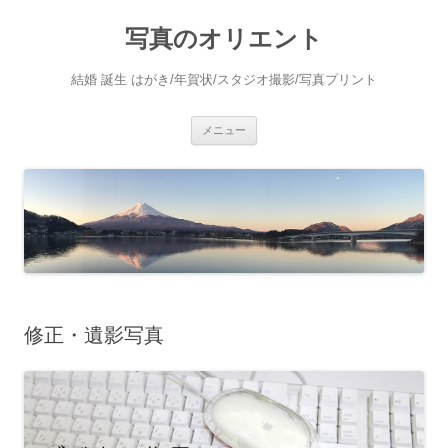
写真のオリエント
結婚 誕生 はがき/年賀状/スタジオ撮影/写真プリント
コ
メニュー
ン
テ
ン
ツ
へ
ス
キ
ッ
プ
修正・遺影写真