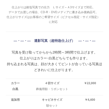
仕上がりは銀塩写真での出力 Ｌサイズ～Ａ3サイズまで対応。
データでお渡しの場合、CD-R・DVDメディアに書き込み後納品可。
仕上がりサイズはお客様のご希望サイズ（ピクセル指定・サイズ指定）
に対応
―・―・― 遺影写真（超特急仕上げ） ―・―・―
写真を受け取ってからから2時間～3時間で仕上げます。
仕上がりはカラー･白黒どちらでも作ります。
持ち込まれる写真は、顔が大きくてピントが合っている写真ほ
どきれいに仕上がります。
カラー
４切サイズ
￥22,000
白黒
葬儀用額・リボンセット
追加用
キャビネサイズ
￥4,400
額セット