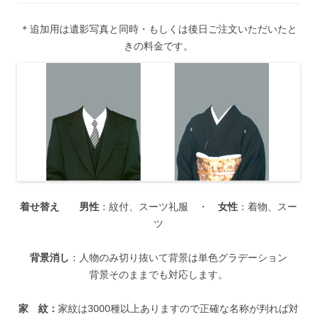
＊追加用は遺影写真と同時・もしくは後日ご注文いただいたと
きの料金です。
着せ替え
男性
：紋付、スーツ礼服 ・
女性
：着物、スー
ツ
背景消し
：人物のみ切り抜いて背景は単色グラデーション
背景そのままでも対応します。
家 紋：
家紋は3000種以上ありますので正確な名称が判れば対