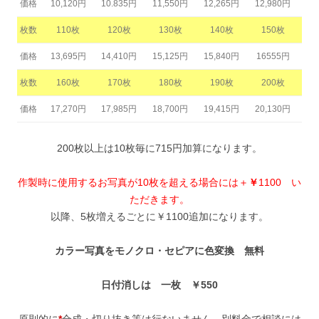
価格
10,120円
10.835円
11,550円
12,265円
12,980円
枚数
110枚
120枚
130枚
140枚
150枚
価格
13,695円
14,410円
15,125円
15,840円
16555円
枚数
160枚
170枚
180枚
190枚
200枚
価格
17,270円
17,985円
18,700円
19,415円
20,130円
200枚以上は10枚毎に715円加算になります。
作製時に使用するお写真が10枚を超える場合には＋
￥
1100 い
ただきます。
以降、5枚増えるごとに￥1100追加になります。
カラー写真をモノクロ・セピアに色変換 無料
日付消しは 一枚 ￥550