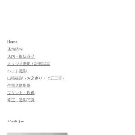
Home
店舗情報
店内・取扱商品
スタジオ撮影 / 証明写真
ペット撮影
出張撮影（お宮参り・七五三等）
生前遺影撮影
プリント・現像
修正・遺影写真
ギャラリー