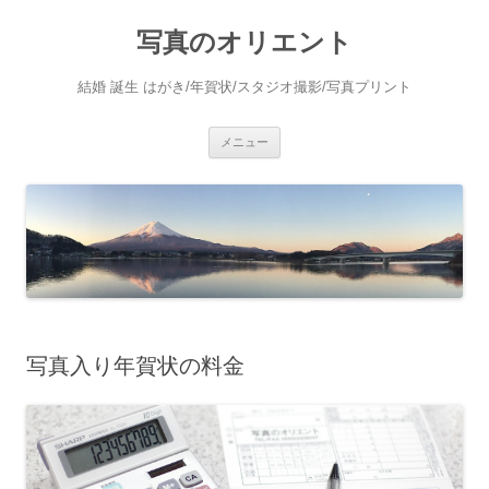
写真のオリエント
結婚 誕生 はがき/年賀状/スタジオ撮影/写真プリント
コ
メニュー
ン
テ
ン
ツ
へ
ス
キ
ッ
プ
写真入り年賀状の料金