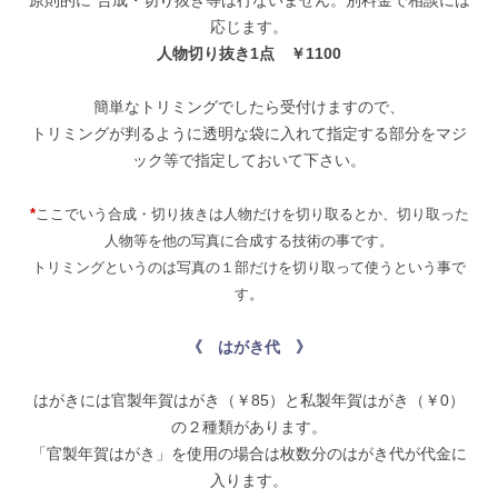
原則的に
*
合成・切り抜き等は行ないません。別料金で相談には
応じます。
人物切り抜き1点 ￥1100
簡単なトリミングでしたら受付けますので、
トリミングが判るように透明な袋に入れて指定する部分をマジ
ック等で指定しておいて下さい。
*
ここでいう合成・切り抜きは人物だけを切り取るとか、切り取った
人物等を他の写真に合成する技術の事です。
トリミングというのは写真の１部だけを切り取って使うという事で
す。
《 はがき代 》
はがきには官製年賀はがき（￥85）と私製年賀はがき（￥0）
の２種類があります。
「官製年賀はがき」を使用の場合は枚数分のはがき代が代金に
入ります。