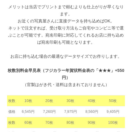
メリットは当店でプリントまで頼むよりも仕上がりが早くなり
ます。
お近くの写真屋さんに直接データを持ち込めばOK。
ネットで注文すれば、受け取り方法もご自宅やコンビニ等で選
ぶことが可能です。宛名印刷に対応してくれるお店に持ち込め
ば宛名印刷も可能となります。
お店に持ち込む場合の最適なデータサイズでお作りします。
枚数別料金早見表（フジカラー年賀状料金表の「★★★」+550
円）
（官製はがき代・送料は含まれておりません）
枚数
10枚
20枚
30枚
40枚
50枚
価格
6,545円
7,260円
7,975円
8,560円
9,405円
枚数
60枚
70枚
80枚
90枚
100枚